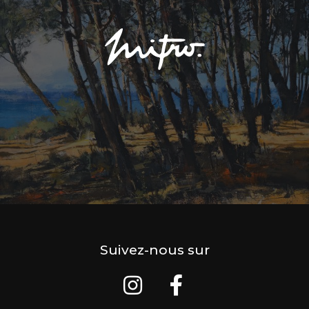
Suivez-nous sur
I
F
n
a